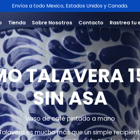
Envíos a todo Mexico, Estados Unidos y Canada.
o
Tienda
Sobre Nosotros
Contacto
Rastrea tu 
MO TALAVERA 1
SIN ASA
Vaso de café pintado a mano
alavera es mucho más que un simple recipient