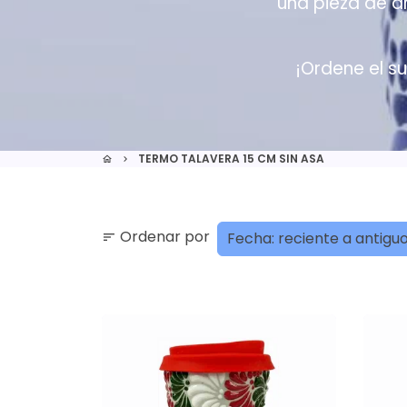
una pieza de ar
¡Ordene el su
TERMO TALAVERA 15 CM SIN ASA
home
keyboard_arrow_right
Ordenar por
sort