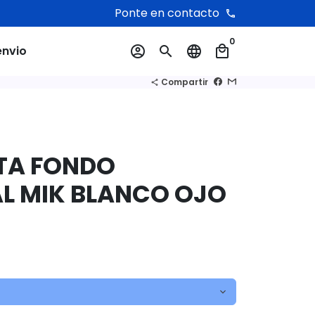
Ponte en contacto
phone
0
envio
account_circle
search
language
local_mall
Compartir
share
TA FONDO
L MIK BLANCO OJO