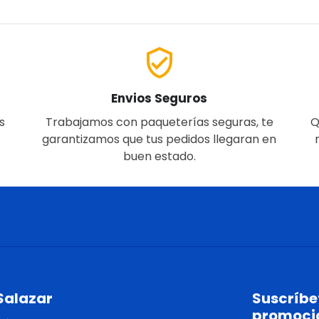
verified_user
Envios Seguros
s
Trabajamos con paqueterías seguras, te
Q
garantizamos que tus pedidos llegaran en
buen estado.
Salazar
Suscríbet
promoci