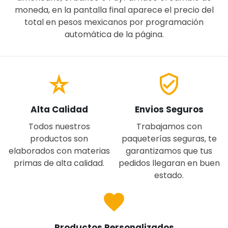
moneda, en la pantalla final aparece el precio del
total en pesos mexicanos por programación
automática de la página.
star_rate
verified_user
Alta Calidad
Envios Seguros
Todos nuestros
Trabajamos con
productos son
paqueterías seguras, te
elaborados con materias
garantizamos que tus
primas de alta calidad.
pedidos llegaran en buen
estado.
favorite
Productos Personalizados