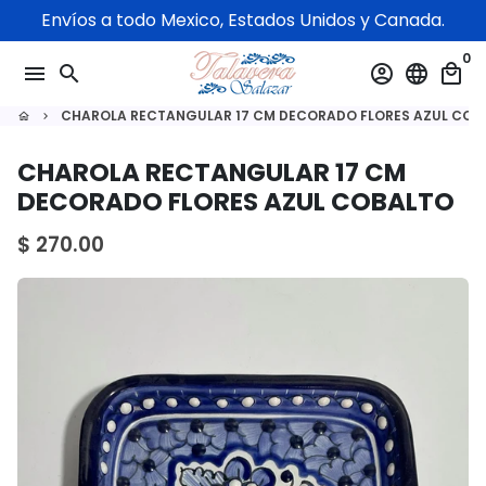
Ir
Envíos a todo Mexico, Estados Unidos y Canada.
directamente
0
al
menu
search
account_circle
language
local_mall
contenido
CHAROLA RECTANGULAR 17 CM DECORADO FLORES AZUL COB
home
keyboard_arrow_right
CHAROLA RECTANGULAR 17 CM
DECORADO FLORES AZUL COBALTO
$ 270.00