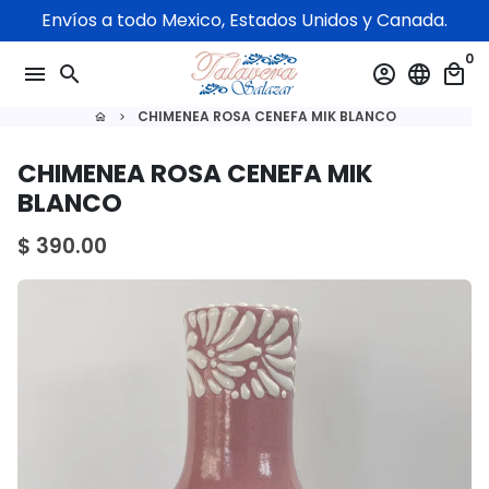
Ir
Envíos a todo Mexico, Estados Unidos y Canada.
directamente
0
al
menu
search
account_circle
language
local_mall
contenido
CHIMENEA ROSA CENEFA MIK BLANCO
home
keyboard_arrow_right
CHIMENEA ROSA CENEFA MIK
BLANCO
$ 390.00