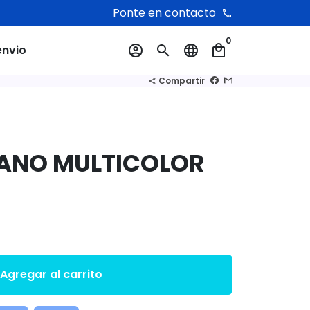
Ponte en contacto
phone
0
envio
account_circle
search
language
local_mall
Compartir
share
IANO MULTICOLOR
Agregar al carrito