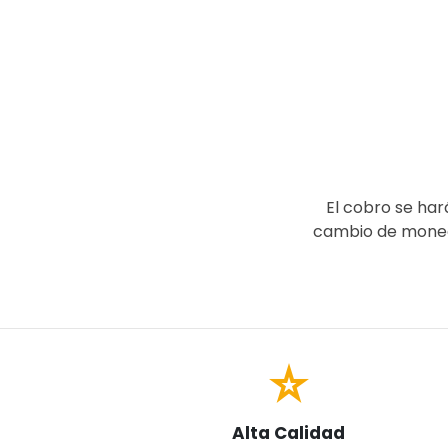
El cobro se har
cambio de moneda
star_rate
Alta Calidad