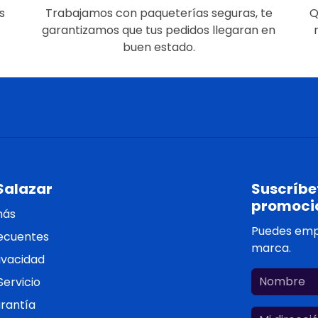
s
Trabajamos con paqueterías seguras, te
Q
garantizamos que tus pedidos llegaran en
buen estado.
Salazar
Suscríbet
promoci
más
Puedes empe
ecuentes
marca.
rivacidad
ervicio
arantía