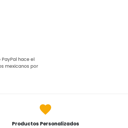
o PayPal hace el
sos mexicanos por
favorite
Productos Personalizados