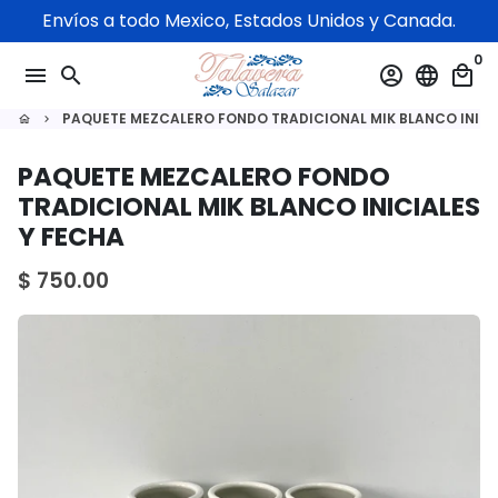
Ir
Envíos a todo Mexico, Estados Unidos y Canada.
directamente
0
al
menu
search
account_circle
language
local_mall
contenido
PAQUETE MEZCALERO FONDO TRADICIONAL MIK BLANCO INICI
home
keyboard_arrow_right
PAQUETE MEZCALERO FONDO
TRADICIONAL MIK BLANCO INICIALES
Y FECHA
$ 750.00