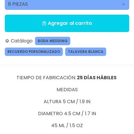
Agregar al carrito
local_mall
Catálogo
BODA WEDDING
layers
RECUERDO PERSONALIZADO
TALAVERA BLANCA
TIEMPO DE FABRICACIÓN:
25 DÍAS HÁBILES
MEDIDAS
ALTURA 5 CM / 1.9 IN
DIAMETRO 4.5 CM / 1.7 IN
45 ML / 1.5 OZ