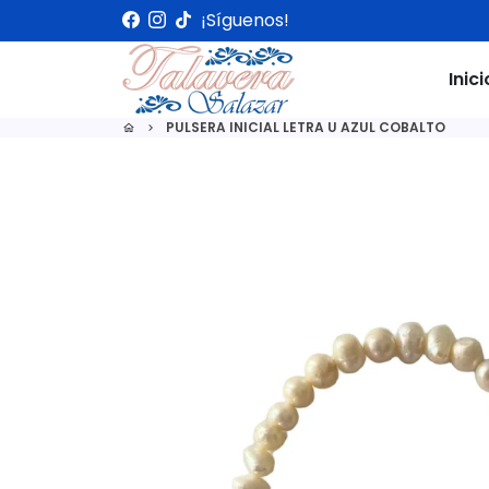
Ir
¡Síguenos!
directamente
al
Inici
contenido
PULSERA INICIAL LETRA U AZUL COBALTO
home
keyboard_arrow_right