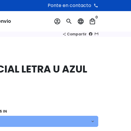
Ponte en contacto
phone
0
envio
account_circle
search
language
local_mall
Compartir
share
CIAL LETRA U AZUL
5 IN