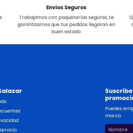
Envios Seguros
s
Trabajamos con paqueterías seguras, te
Q
garantizamos que tus pedidos llegaran en
buen estado.
Salazar
Suscríbet
promoci
más
Puedes empe
ecuentes
marca.
rivacidad
ervicio