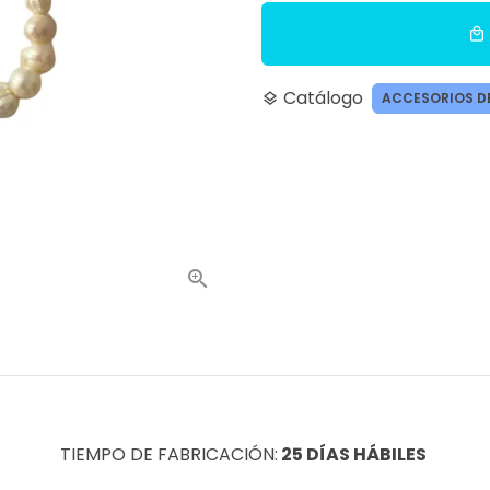
local_mall
Catálogo
ACCESORIOS D
layers
TIEMPO DE FABRICACIÓN:
25 DÍAS HÁBILES