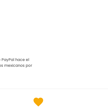
o PayPal hace el
sos mexicanos por
favorite