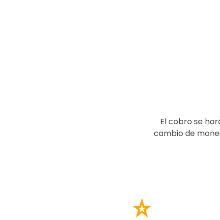
El cobro se har
cambio de moneda
star_rate