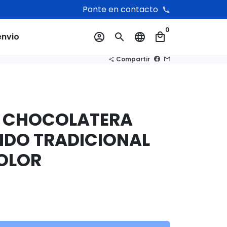
Ponte en contacto
phone
0
envio
account_circle
search
language
local_mall
Compartir
share
AS CHOCOLATERA
NDO TRADICIONAL
OLOR