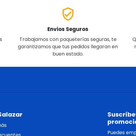
verified_user
Envios Seguros
s
Trabajamos con paqueterías seguras, te
Q
garantizamos que tus pedidos llegaran en
buen estado.
Salazar
Suscríbet
promoci
más
Puedes empe
ecuentes