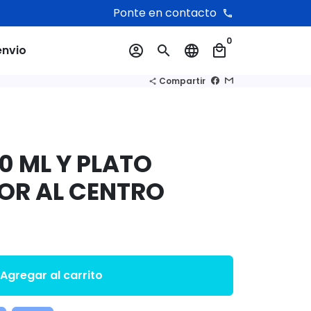
Ponte en contacto
phone
0
envio
account_circle
search
language
local_mall
Compartir
share
0 ML Y PLATO
OR AL CENTRO
Agregar al carrito