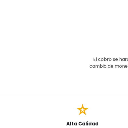
El cobro se har
cambio de moneda
star_rate
Alta Calidad