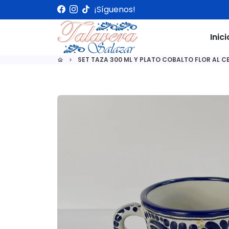
Ir
¡Síguenos!
directamente
al
Inici
contenido
SET TAZA 300 ML Y PLATO COBALTO FLOR AL 
home
keyboard_arrow_right