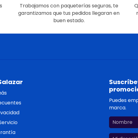
s
Trabajamos con paqueterías seguras, te
Q
garantizamos que tus pedidos llegaran en
buen estado.
Salazar
Suscríbet
promoci
más
Puedes empe
ecuentes
marca.
rivacidad
ervicio
arantía