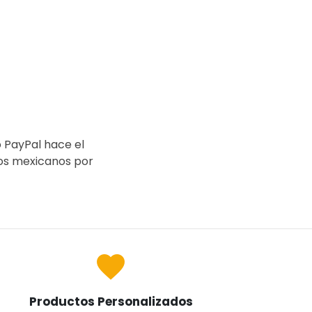
o PayPal hace el
sos mexicanos por
favorite
Productos Personalizados