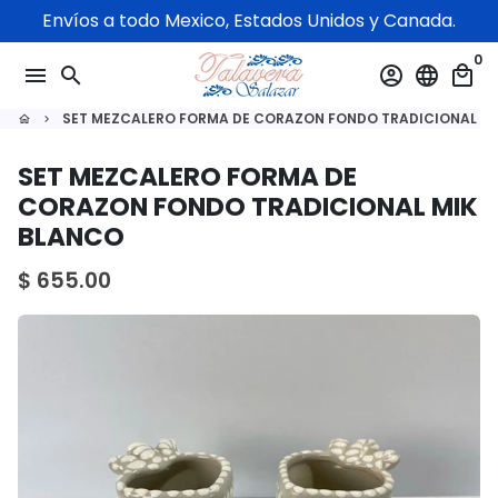
Ir
Envíos a todo Mexico, Estados Unidos y Canada.
directamente
0
al
menu
search
account_circle
language
local_mall
contenido
SET MEZCALERO FORMA DE CORAZON FONDO TRADICIONAL M
home
keyboard_arrow_right
SET MEZCALERO FORMA DE
CORAZON FONDO TRADICIONAL MIK
BLANCO
$ 655.00