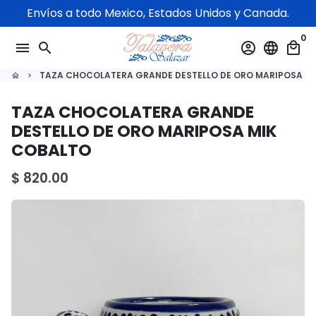
Ir
Envíos a todo Mexico, Estados Unidos y Canada.
directamente
0
al
menu
search
account_circle
language
local_mall
contenido
TAZA CHOCOLATERA GRANDE DESTELLO DE ORO MARIPOSA M
home
keyboard_arrow_right
TAZA CHOCOLATERA GRANDE
DESTELLO DE ORO MARIPOSA MIK
COBALTO
$ 820.00