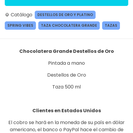
Catálogo
DESTELLOS DE ORO Y PLATINO
layers
SPRING VIBES
TAZA CHOCOLATERA GRANDE
TAZAS
Chocolatera Grande Destellos de Oro
Pintada a mano
Destellos de Oro
Taza 500 ml
Clientes en Estados Unidos
El cobro se hará en la moneda de su país en dólar
americano, el banco o PayPal hace el cambio de