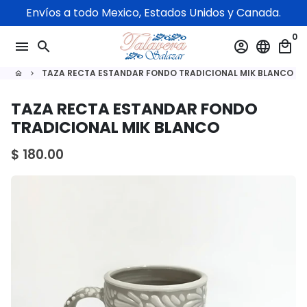
Ir
Envíos a todo Mexico, Estados Unidos y Canada.
directamente
0
al
menu
search
account_circle
language
local_mall
contenido
TAZA RECTA ESTANDAR FONDO TRADICIONAL MIK BLANCO
home
keyboard_arrow_right
TAZA RECTA ESTANDAR FONDO
TRADICIONAL MIK BLANCO
$ 180.00