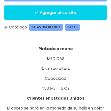
Agregar al carrito
local_mall
Catálogo
TALAVERA BLANCA
TAZAS
layers
Pintada a mano
MEDIDAS
10 cm de altura
Capacidad
450 ML - 15 OZ
Clientes en Estados Unidos
El cobro se hará en la moneda de su país en dólar