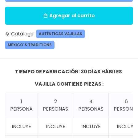
Agregar al carrito
local_mall
Catálogo
AUTÉNTICAS VAJILLAS
layers
MEXICO´S TRADITIONS
TIEMPO DE FABRICACIÓN: 30 DÍAS HÁBILES
VAJILLA CONTIENE PIEZAS :
1
2
4
6
PERSONA
PERSONAS
PERSONAS
PERSONA
INCLUYE
INCLUYE
INCLUYE
INCLUYE