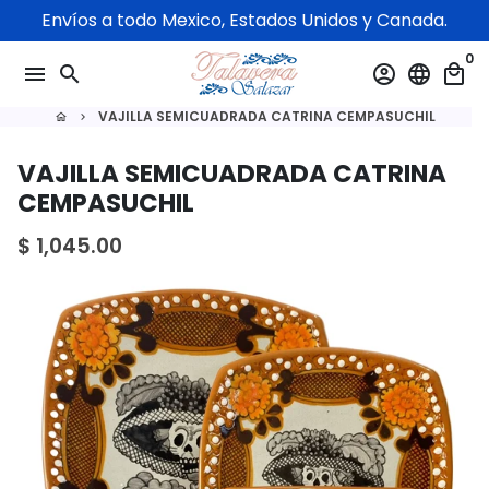
Ir
Envíos a todo Mexico, Estados Unidos y Canada.
directamente
0
al
menu
search
account_circle
language
local_mall
contenido
VAJILLA SEMICUADRADA CATRINA CEMPASUCHIL
home
keyboard_arrow_right
VAJILLA SEMICUADRADA CATRINA
CEMPASUCHIL
$ 1,045.00