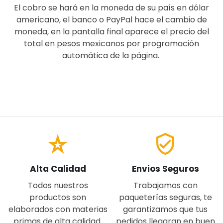
El cobro se hará en la moneda de su país en dólar
americano, el banco o PayPal hace el cambio de
moneda, en la pantalla final aparece el precio del
total en pesos mexicanos por programación
automática de la página.
SEMI CUADRADA SEMI CUADRADO
star_rate
verified_user
Alta Calidad
Envios Seguros
Todos nuestros
Trabajamos con
productos son
paqueterías seguras, te
elaborados con materias
garantizamos que tus
primas de alta calidad.
pedidos llegaran en buen